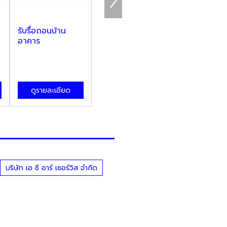
รับรื้อถอนบ้าน
รับทุบตึกอาคารสูง
รับรื้อถอนทุบ
อาคาร
ภูเก็ต
ภาคใต้
นครศรีธรรมราช
ดูรายละเอียด
ดูรายละเอียด
ดูรายละเอ
บริษัท เอ ซี อาร์ เซอร์วิส จำกัด