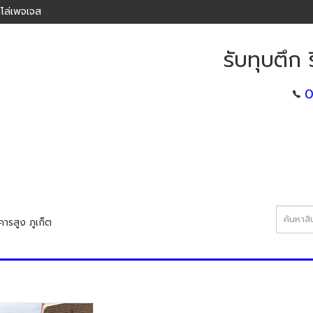
โล่เพจเจส
รับทุบตึก 
0
ารสูง ภูเก็ต