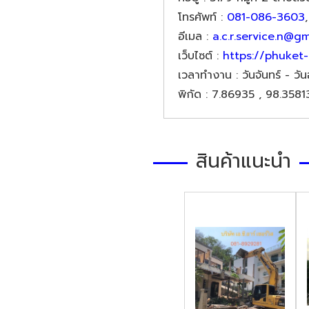
โทรศัพท์
:
081-086-3603
อีเมล
:
a.c.r.service.n@g
เว็บไซต์
:
https://phuket-
เวลาทำงาน
: วันจันทร์ - ว
พิกัด
: 7.86935 , 98.3581
สินค้าแนะนำ