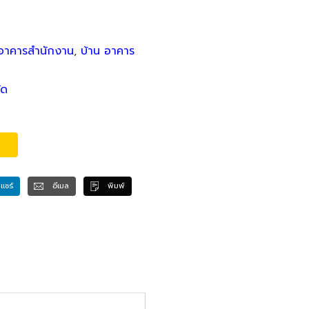
อาคารสำนักงาน
,
บ้าน อาคาร
ัด
แชร์
อีเมล
พิมพ์